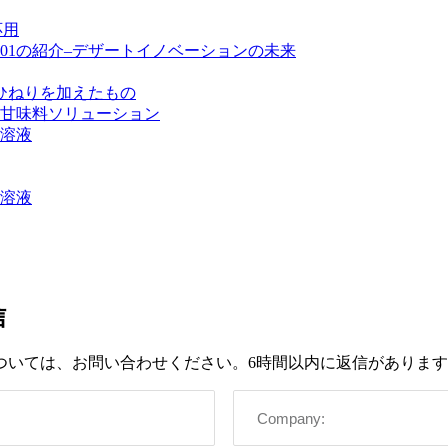
応用
ntGel™ SR01の紹介–デザートイノベーションの未来
ひねりを加えたもの
甘味料ソリューション
溶液
溶液
信
ついては、お問い合わせください。6時間以内に返信がありま