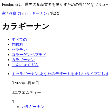
Foodmateは、世界の食品業界を動かすための専門的なソリ
家
/
洞察 力
/
カラギーナン
/
第2页
カラギーナン
すべての
甘味料
ゼラチン
コラーゲンペプチド
カラギーナン
こんにゃくガム
キャラギーナン-あなたのデザートを正しいタイプにしま

2022年5月18日

エフエムティー

カラギーナン