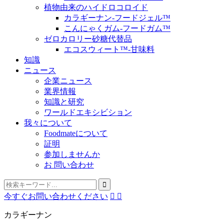
植物由来のハイドロコロイド
カラギーナン-フードジェル™
こんにゃくガム-フードガム™
ゼロカロリー砂糖代替品
エコスウィート™-甘味料
知識
ニュース
企業ニュース
業界情報
知識と研究
ワールドエキシビション
我々について
Foodmateについて
証明
参加しませんか
お 問い合わせ
今すぐお問い合わせください


カラギーナン