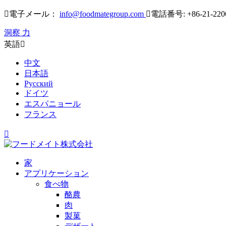

電子メール：
info@foodmategroup.com

電話番号: +86-21-220
洞察 力
英語

中文
日本語
Русский
ドイツ
エスパニョール
フランス

家
アプリケーション
食べ物
酪農
肉
製菓