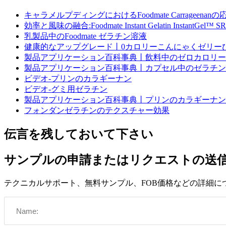
キャラメルプディングにおけるFoodmate Carrageenanの
効率と風味の融合:Foodmate Instant Gelatin Insta
乳製品中のFoodmate ゼラチン溶液
健康的なアップグレード丨0カロリーこんにゃくゼリー
製品アプリケーション百科事典丨飲料中のゼロカロリー
製品アプリケーション百科事典丨カプセル中のゼラチン
ビデオ-プリンのカラギーナン
ビデオ-グミ用ゼラチン
製品アプリケーション百科事典丨プリンのカラギーナン
フォンダンゼラチンのテクスチャー効果
伝言を残しておいて下さい
サンプルの申請またはリクエストの送
テクニカルサポート、無料サンプル、FOB価格などの詳細に