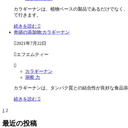
カラギーナンは、植物ベースの製品であるだけでなく、
て行きます。
続きを読む

奇跡の添加物:カラギーナン

2021年7月22日

エフエムティー

カラギーナン
洞察 力
カラギーナンは、タンパク質との結合性が良好な食品添
続きを読む

1
2
最近の投稿