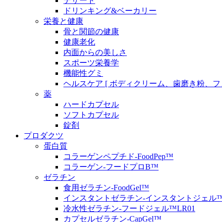
デザート
ドリンキング&ベーカリー
栄養と健康
骨と関節の健康
健康老化
内面からの美しさ
スポーツ栄養学
機能性グミ
ヘルスケア [ ボディクリーム、歯磨き粉、
薬
ハードカプセル
ソフトカプセル
錠剤
プロダクツ
蛋白質
コラーゲンペプチド-FoodPep™
コラーゲン-フードプロB™
ゼラチン
食用ゼラチン-FoodGel™
インスタントゼラチン-インスタントジェル
冷水性ゼラチン-フードジェル™LR01
カプセルゼラチン-CapGel™