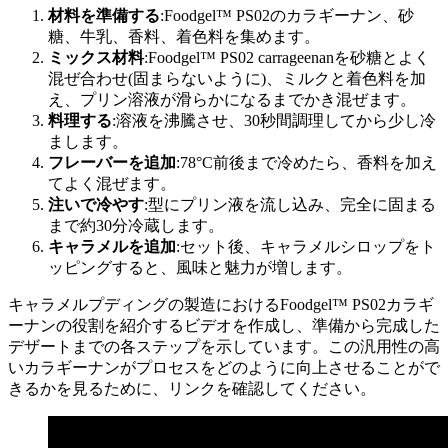
材料を準備する
:Foodgel™ PS02のカラギーナン、砂
糖、牛乳、香料、着色料を集めます。
ミックス材料
:Foodgel™ PS02 carrageenanを砂糖とよく
混ぜ合わせ(固まらないように)、ミルクと着色料を加
え、プリン溶液が滑らかになるまでかき混ぜます。
料理する
:溶液を沸騰させ、30秒間調理してから少し冷
まします。
フレーバーを追加
:78°C前後まで冷めたら、香料を加え
てよく混ぜます。
注いで冷やす
:型にプリン液を流し込み、完全に固まる
まで約30分冷蔵します。
キャラメルを追加
:セット後、キャラメルシロップをト
ッピングすると、風味と魅力が増します。
キャラメルプディングの製造におけるFoodgel™ PS02カラギ
ーナンの役割を紹介するビデオを作成し、準備から完成した
デザートまでの各ステップを示しています。この汎用性の高
いカラギーナンがプロセスをどのように向上させることがで
きるかを見るために、リンクを確認してください。