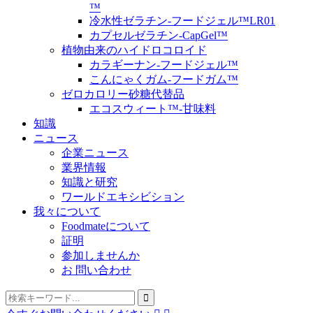
™
冷水性ゼラチン-フードジェル™LR01
カプセルゼラチン-CapGel™
植物由来のハイドロコロイド
カラギーナン-フードジェル™
こんにゃくガム-フードガム™
ゼロカロリー砂糖代替品
エコスウィート™-甘味料
知識
ニュース
企業ニュース
業界情報
知識と研究
ワールドエキシビション
我々について
Foodmateについて
証明
参加しませんか
お 問い合わせ