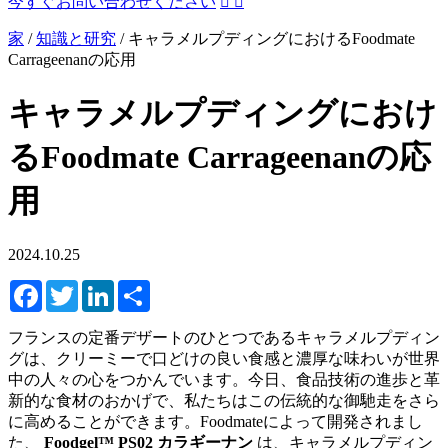
今すぐお問い合わせください


家
/
知識と研究
/
キャラメルプディングにおけるFoodmate
Carrageenanの応用
キャラメルプディングにおけ
るFoodmate Carrageenanの応
用
2024.10.25
Facebook
Twitter
LinkedIn
Share
フランスの定番デザートのひとつであるキャラメルプディン
グは、クリーミーで口どけの良い食感と濃厚な味わいが世界
中の人々の心をつかんでいます。今日、食品技術の進歩と革
新的な食材のおかげで、私たちはこの伝統的な御馳走をさら
に高めることができます。Foodmateによって開発されまし
た、
Foodgel™ PS02 カラギーナン
は、キャラメルプディン