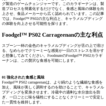
グ製造のゲームチェンジャーです。このカラギーナンは、製
造プロセスを簡素化するだけでなく、食感と風味の体験を向
上させ、食品メーカーから広く認められています。この記事
では、Foodgel™ PS02の主な利点と、キャラメルプディング
の体験を向上させる可能性を探ります。
Foodgel™ PS02 Carrageenanの主な利点
スプーン一杯の金色のキャラメルプディングが舌の上で溶け
る、なめらかでクリーミーな感覚が一日のストレスを溶かす
と想像してみてください。FoodmateのFoodgel™ PS02カラギ
ーナンは、この贅沢な食感を可能にします。
01
強化された食感と風味
Foodgel™ PS02 carrageenanは、より絹のような繊細な食感を
加え、風味が美しく調和するのを助けることで、キャラメル
プディングを変身させます。冷蔵中の過剰な水分放出を防
ぎ、一口ごとに味を犠牲にすることなくクリーミーで安定し
た一貫性を維持します。