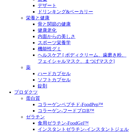
デザート
ドリンキング&ベーカリー
栄養と健康
骨と関節の健康
健康老化
内面からの美しさ
スポーツ栄養学
機能性グミ
ヘルスケア [ ボディクリーム、歯磨き粉、
フェイシャルマスク、まつげマスク]
薬
ハードカプセル
ソフトカプセル
錠剤
プロダクツ
蛋白質
コラーゲンペプチド-FoodPep™
コラーゲン-フードプロB™
ゼラチン
食用ゼラチン-FoodGel™
インスタントゼラチン-インスタントジェル