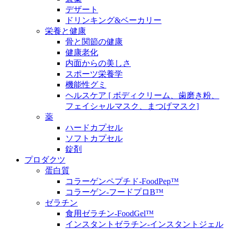
デザート
ドリンキング&ベーカリー
栄養と健康
骨と関節の健康
健康老化
内面からの美しさ
スポーツ栄養学
機能性グミ
ヘルスケア [ ボディクリーム、歯磨き粉、
フェイシャルマスク、まつげマスク]
薬
ハードカプセル
ソフトカプセル
錠剤
プロダクツ
蛋白質
コラーゲンペプチド-FoodPep™
コラーゲン-フードプロB™
ゼラチン
食用ゼラチン-FoodGel™
インスタントゼラチン-インスタントジェル