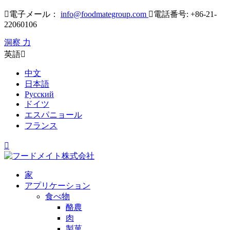

電子メール：
info@foodmategroup.com

電話番号: +86-21-
22060106
洞察 力
英語

中文
日本語
Русский
ドイツ
エスパニョール
フランス

家
アプリケーション
食べ物
酪農
肉
製菓