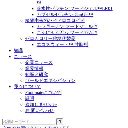
™
冷水性ゼラチン-フードジェル™LR01
カプセルゼラチン-CapGel™
植物由来のハイドロコロイド
カラギーナン-フードジェル™
こんにゃくガム-フードガム™
ゼロカロリー砂糖代替品
エコスウィート™-甘味料
知識
ニュース
企業ニュース
業界情報
知識と研究
ワールドエキシビション
我々について
Foodmateについて
証明
参加しませんか
お 問い合わせ