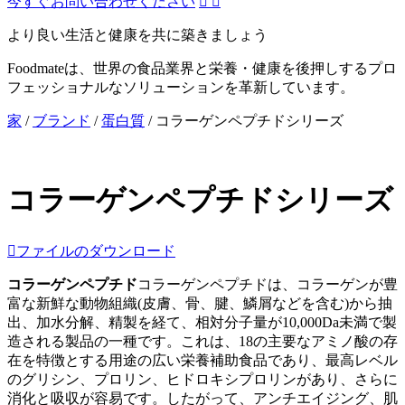
今すぐお問い合わせください


より良い生活と健康を共に築きましょう
Foodmateは、世界の食品業界と栄養・健康を後押しするプロ
フェッショナルなソリューションを革新しています。
家
/
ブランド
/
蛋白質
/
コラーゲンペプチドシリーズ
コラーゲンペプチドシリーズ

ファイルのダウンロード
コラーゲンペプチド
コラーゲンペプチドは、コラーゲンが豊
富な新鮮な動物組織(皮膚、骨、腱、鱗屑などを含む)から抽
出、加水分解、精製を経て、相対分子量が10,000Da未満で製
造される製品の一種です。これは、18の主要なアミノ酸の存
在を特徴とする用途の広い栄養補助食品であり、最高レベル
のグリシン、プロリン、ヒドロキシプロリンがあり、さらに
消化と吸収が容易です。したがって、アンチエイジング、肌