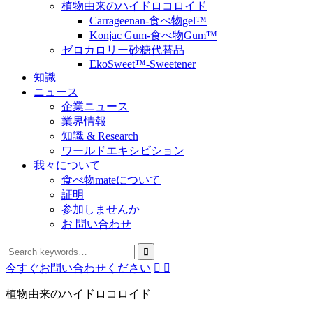
植物由来のハイドロコロイド
Carrageenan-食べ物gel™
Konjac Gum-食べ物Gum™
ゼロカロリー砂糖代替品
EkoSweet™-Sweetener
知識
ニュース
企業ニュース
業界情報
知識 & Research
ワールドエキシビション
我々について
食べ物mateについて
証明
参加しませんか
お 問い合わせ
今すぐお問い合わせください


植物由来のハイドロコロイド