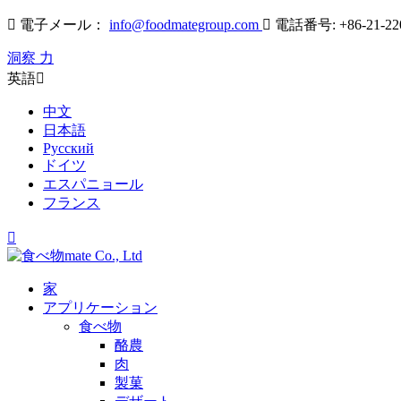

電子メール：
info@foodmategroup.com

電話番号: +86-21-22
洞察 力
英語

中文
日本語
Русский
ドイツ
エスパニョール
フランス

家
アプリケーション
食べ物
酪農
肉
製菓