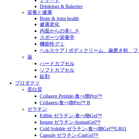
デザート
Drinkings & Bakeries
栄養と健康
Bone & Joint health
健康老化
内面からの美しさ
スポーツ栄養学
機能性グミ
ヘルスケア [ ボディクリーム、歯磨き粉、
薬
ハードカプセル
ソフトカプセル
錠剤
プロダクツ
蛋白質
Collagen Peptide-食べ物Pep™
Collagen-食べ物Pro™ B
ゼラチン
Edible ゼラチン-食べ物Gel™
Instant ゼラチン-InstantGel™
Cold Soluble ゼラチン-食べ物Gel™LR01
Capsule ゼラチン-CapGel™