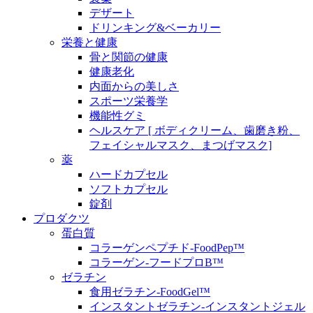
デザート
ドリンキング&ベーカリー
栄養と健康
骨と関節の健康
健康老化
内面からの美しさ
スポーツ栄養学
機能性グミ
ヘルスケア [ ボディクリーム、歯磨き粉、
フェイシャルマスク、まつげマスク]
薬
ハードカプセル
ソフトカプセル
錠剤
プロダクツ
蛋白質
コラーゲンペプチド-FoodPep™
コラーゲン-フードプロB™
ゼラチン
食用ゼラチン-FoodGel™
インスタントゼラチン-インスタントジェル