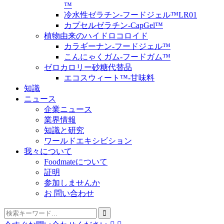
™
冷水性ゼラチン-フードジェル™LR01
カプセルゼラチン-CapGel™
植物由来のハイドロコロイド
カラギーナン-フードジェル™
こんにゃくガム-フードガム™
ゼロカロリー砂糖代替品
エコスウィート™-甘味料
知識
ニュース
企業ニュース
業界情報
知識と研究
ワールドエキシビション
我々について
Foodmateについて
証明
参加しませんか
お 問い合わせ