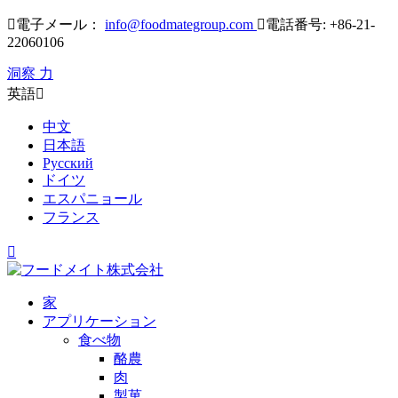

電子メール：
info@foodmategroup.com

電話番号: +86-21-
22060106
洞察 力
英語

中文
日本語
Русский
ドイツ
エスパニョール
フランス

家
アプリケーション
食べ物
酪農
肉
製菓