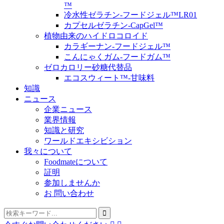
™
冷水性ゼラチン-フードジェル™LR01
カプセルゼラチン-CapGel™
植物由来のハイドロコロイド
カラギーナン-フードジェル™
こんにゃくガム-フードガム™
ゼロカロリー砂糖代替品
エコスウィート™-甘味料
知識
ニュース
企業ニュース
業界情報
知識と研究
ワールドエキシビション
我々について
Foodmateについて
証明
参加しませんか
お 問い合わせ