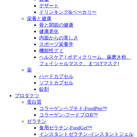
デザート
ドリンキング&ベーカリー
栄養と健康
骨と関節の健康
健康老化
内面からの美しさ
スポーツ栄養学
機能性グミ
ヘルスケア [ ボディクリーム、歯磨き粉、
フェイシャルマスク、まつげマスク]
薬
ハードカプセル
ソフトカプセル
錠剤
プロダクツ
蛋白質
コラーゲンペプチド-FoodPep™
コラーゲン-フードプロB™
ゼラチン
食用ゼラチン-FoodGel™
インスタントゼラチン-インスタントジェル