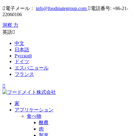

電子メール：
info@foodmategroup.com

電話番号: +86-21-
22060106
洞察 力
英語

中文
日本語
Русский
ドイツ
エスパニョール
フランス

家
アプリケーション
食べ物
酪農
肉
製菓