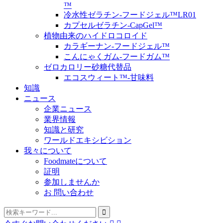
™
冷水性ゼラチン-フードジェル™LR01
カプセルゼラチン-CapGel™
植物由来のハイドロコロイド
カラギーナン-フードジェル™
こんにゃくガム-フードガム™
ゼロカロリー砂糖代替品
エコスウィート™-甘味料
知識
ニュース
企業ニュース
業界情報
知識と研究
ワールドエキシビション
我々について
Foodmateについて
証明
参加しませんか
お 問い合わせ