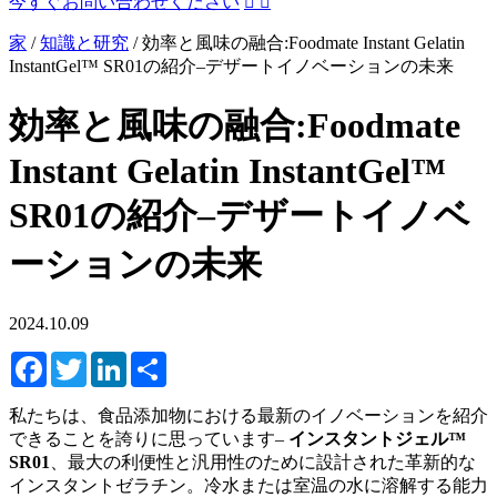
今すぐお問い合わせください


家
/
知識と研究
/
効率と風味の融合:Foodmate Instant Gelatin
InstantGel™ SR01の紹介–デザートイノベーションの未来
効率と風味の融合:Foodmate
Instant Gelatin InstantGel™
SR01の紹介–デザートイノベ
ーションの未来
2024.10.09
Facebook
Twitter
LinkedIn
Share
私たちは、食品添加物における最新のイノベーションを紹介
できることを誇りに思っています–
インスタントジェル™
SR01
、最大の利便性と汎用性のために設計された革新的な
インスタントゼラチン。冷水または室温の水に溶解する能力