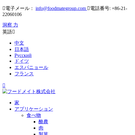

電子メール：
info@foodmategroup.com

電話番号: +86-21-
22060106
洞察 力
英語

中文
日本語
Русский
ドイツ
エスパニョール
フランス

家
アプリケーション
食べ物
酪農
肉
製菓