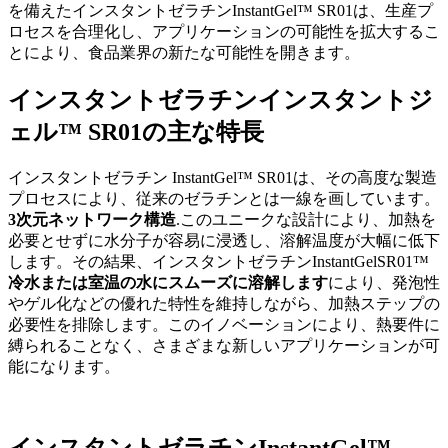
を備えたインスタントゼラチンInstantGel™ SR01は、生産プ
ロセスを合理化し、アプリケーションの可能性を拡大するこ
とにより、食品業界の新たな可能性を開きます。
インスタントゼラチンインスタントジ
ェル™ SR01の主な特長
インスタントゼラチン InstantGel™ SR01は、その高度な製造
プロセスにより、従来のゼラチンとは一線を画しています。
3次元ネットワーク構造
.このユニークな設計により、加熱を
必要とせずに水分子が容易に浸透し、溶解温度が大幅に低下
します。その結果、インスタントゼラチンInstantGelSR01™
冷水または室温の水にスムーズに溶解します
により、発泡性
やゲル化などの優れた特性を維持しながら、加熱ステップの
必要性を排除します。このイノベーションにより、熱要件に
縛られることなく、さまざまな新しいアプリケーションが可
能になります。
インスタントゼラチンInstantGel™