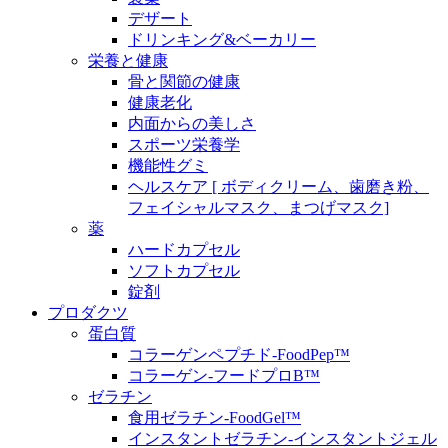
デザート
ドリンキング&ベーカリー
栄養と健康
骨と関節の健康
健康老化
内面からの美しさ
スポーツ栄養学
機能性グミ
ヘルスケア [ ボディクリーム、歯磨き粉、
フェイシャルマスク、まつげマスク]
薬
ハードカプセル
ソフトカプセル
錠剤
プロダクツ
蛋白質
コラーゲンペプチド-FoodPep™
コラーゲン-フードプロB™
ゼラチン
食用ゼラチン-FoodGel™
インスタントゼラチン-インスタントジェル