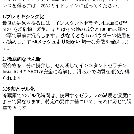
ンスを得るには、次のガイドラインに従ってください。
1.プレミキシング比
最良の結果を得るには、インスタントゼラチンInstantGel™
SR01を粉砂糖、粉乳、またはその他の成分と100μm未満の
比率で事前に混合します。
少なくとも1:5
.パウダーの使用を
お勧めします
60メッシュより細かい
均一な分散を確保しま
す。
2. 徹底的なせん断
混合物を十分に攪拌し、せん断してインスタントゼラチン
InstantGel™ SR01が完全に溶解し、滑らかで均質な溶液が得
られます。
3.冷却とゲル化
冷蔵庫でのゲル化時間は、使用するゼラチンの温度と濃度に
よって異なります。特定の要件に基づいて、それに応じて調
整できます。