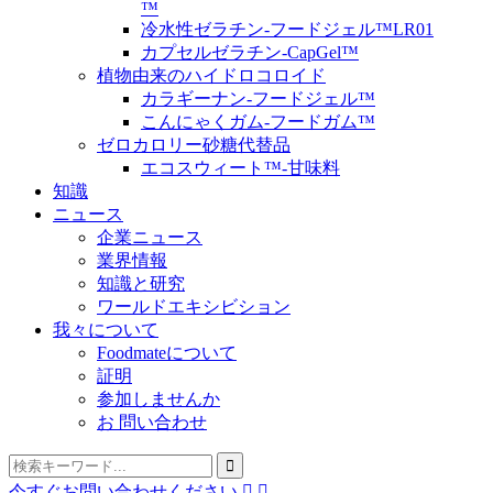
™
冷水性ゼラチン-フードジェル™LR01
カプセルゼラチン-CapGel™
植物由来のハイドロコロイド
カラギーナン-フードジェル™
こんにゃくガム-フードガム™
ゼロカロリー砂糖代替品
エコスウィート™-甘味料
知識
ニュース
企業ニュース
業界情報
知識と研究
ワールドエキシビション
我々について
Foodmateについて
証明
参加しませんか
お 問い合わせ
今すぐお問い合わせください

