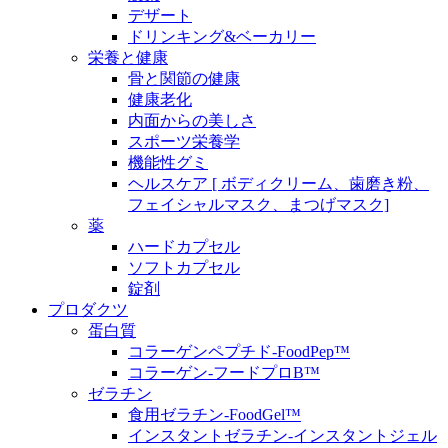
デザート
ドリンキング&ベーカリー
栄養と健康
骨と関節の健康
健康老化
内面からの美しさ
スポーツ栄養学
機能性グミ
ヘルスケア [ ボディクリーム、歯磨き粉、
フェイシャルマスク、まつげマスク]
薬
ハードカプセル
ソフトカプセル
錠剤
プロダクツ
蛋白質
コラーゲンペプチド-FoodPep™
コラーゲン-フードプロB™
ゼラチン
食用ゼラチン-FoodGel™
インスタントゼラチン-インスタントジェル