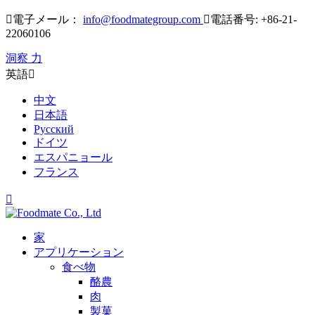

電子メール：
info@foodmategroup.com

電話番号: +86-21-
22060106
洞察 力
英語

中文
日本語
Русский
ドイツ
エスパニョール
フランス

家
アプリケーション
食べ物
酪農
肉
製菓