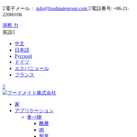

電子メール：
info@foodmategroup.com

電話番号: +86-21-
22060106
洞察 力
英語

中文
日本語
Русский
ドイツ
エスパニョール
フランス

家
アプリケーション
食べ物
酪農
肉
製菓