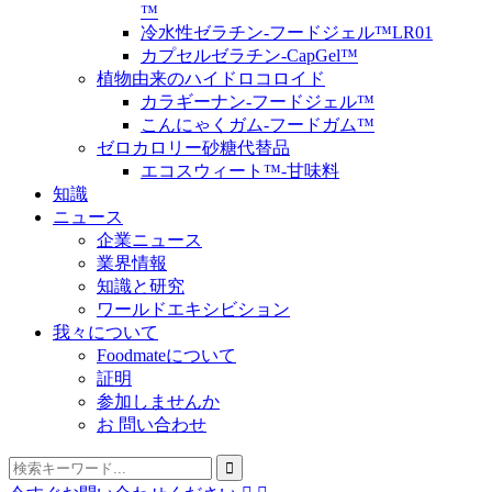
™
冷水性ゼラチン-フードジェル™LR01
カプセルゼラチン-CapGel™
植物由来のハイドロコロイド
カラギーナン-フードジェル™
こんにゃくガム-フードガム™
ゼロカロリー砂糖代替品
エコスウィート™-甘味料
知識
ニュース
企業ニュース
業界情報
知識と研究
ワールドエキシビション
我々について
Foodmateについて
証明
参加しませんか
お 問い合わせ