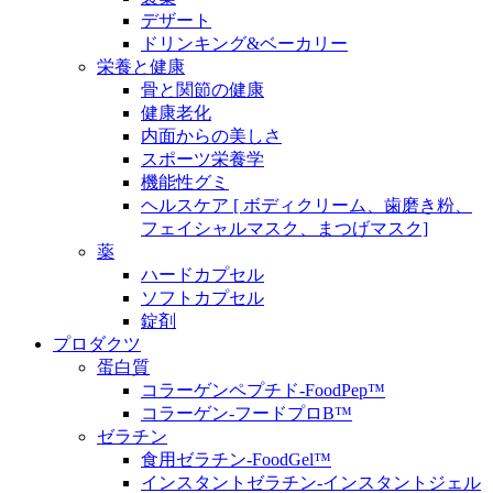
デザート
ドリンキング&ベーカリー
栄養と健康
骨と関節の健康
健康老化
内面からの美しさ
スポーツ栄養学
機能性グミ
ヘルスケア [ ボディクリーム、歯磨き粉、
フェイシャルマスク、まつげマスク]
薬
ハードカプセル
ソフトカプセル
錠剤
プロダクツ
蛋白質
コラーゲンペプチド-FoodPep™
コラーゲン-フードプロB™
ゼラチン
食用ゼラチン-FoodGel™
インスタントゼラチン-インスタントジェル