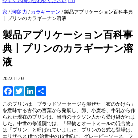
今すぐお問い合わせください


家
/
洞察 力
/
カラギーナン
/
製品アプリケーション百科事典
丨プリンのカラギーナン溶液
製品アプリケーション百科事
典丨プリンのカラギーナン溶
液
2022.11.03
Facebook
Twitter
LinkedIn
Share
このプリンは、ブラッドソーセージを混ぜた「布のかけら」
を意味する古代の言葉から発展し、卵、小麦粉、牛乳から作
られた現在のプリンは、当時のサクソン人から受け継がれま
した。中世の修道院では、「果物とオートミールの混合物」
は「プリン」と呼ばれていました。プリンの公式な登場は、
エリザベス1世の治世中の16世紀に、グレービーソース、フ