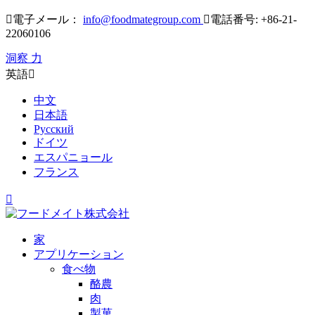

電子メール：
info@foodmategroup.com

電話番号: +86-21-
22060106
洞察 力
英語

中文
日本語
Русский
ドイツ
エスパニョール
フランス

家
アプリケーション
食べ物
酪農
肉
製菓