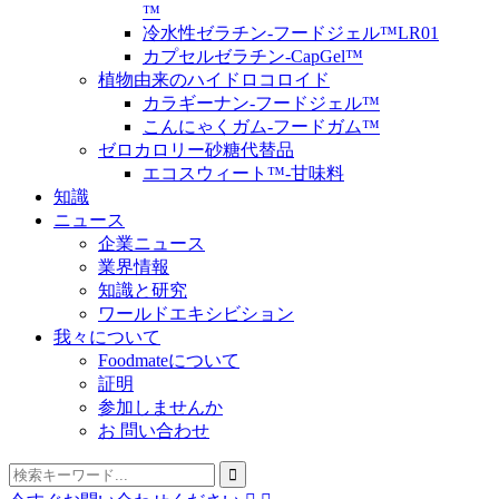
™
冷水性ゼラチン-フードジェル™LR01
カプセルゼラチン-CapGel™
植物由来のハイドロコロイド
カラギーナン-フードジェル™
こんにゃくガム-フードガム™
ゼロカロリー砂糖代替品
エコスウィート™-甘味料
知識
ニュース
企業ニュース
業界情報
知識と研究
ワールドエキシビション
我々について
Foodmateについて
証明
参加しませんか
お 問い合わせ