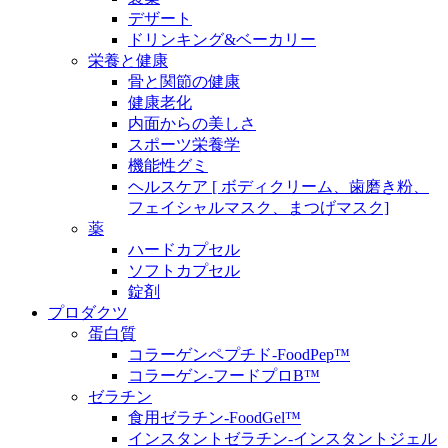
デザート
ドリンキング&ベーカリー
栄養と健康
骨と関節の健康
健康老化
内面からの美しさ
スポーツ栄養学
機能性グミ
ヘルスケア [ ボディクリーム、歯磨き粉、
フェイシャルマスク、まつげマスク]
薬
ハードカプセル
ソフトカプセル
錠剤
プロダクツ
蛋白質
コラーゲンペプチド-FoodPep™
コラーゲン-フードプロB™
ゼラチン
食用ゼラチン-FoodGel™
インスタントゼラチン-インスタントジェル