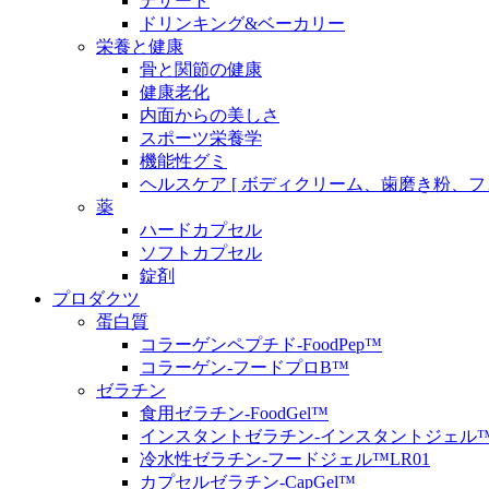
デザート
ドリンキング&ベーカリー
栄養と健康
骨と関節の健康
健康老化
内面からの美しさ
スポーツ栄養学
機能性グミ
ヘルスケア [ ボディクリーム、歯磨き粉、
薬
ハードカプセル
ソフトカプセル
錠剤
プロダクツ
蛋白質
コラーゲンペプチド-FoodPep™
コラーゲン-フードプロB™
ゼラチン
食用ゼラチン-FoodGel™
インスタントゼラチン-インスタントジェル
冷水性ゼラチン-フードジェル™LR01
カプセルゼラチン-CapGel™