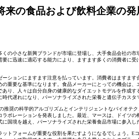
将来の食品および飲料企業の発
多くの小さな新興ブランドが市場に登場し、大手食品会社の市
需要に迅速に適応する能力により、ますます多くの消費者に受
ゼーションにますます注意を払っています。消費者はますます
めの重要な基準になります。食品メーカーにとっての機会は、
であり、人々は自分自身の健康的なダイエットモデルを作成す
に時代遅れになり、パーソナライズされた栄養と遺伝子カスタ
、食事栄養の推奨の科学的アルゴリズムとインテリジェントなバイオ
ボレーションを発表しました。最近、マースは、ドイツの機能性食
式に国境を越え、パーソナライズされた栄養食品市場に参入し
ラットフォームが重要な役割を果たすようになるでしょう。E