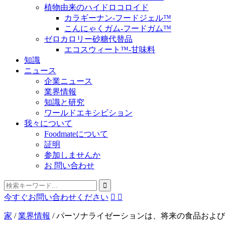
植物由来のハイドロコロイド
カラギーナン-フードジェル™
こんにゃくガム-フードガム™
ゼロカロリー砂糖代替品
エコスウィート™-甘味料
知識
ニュース
企業ニュース
業界情報
知識と研究
ワールドエキシビション
我々について
Foodmateについて
証明
参加しませんか
お 問い合わせ
今すぐお問い合わせください


家
/
業界情報
/
パーソナライゼーションは、将来の食品および