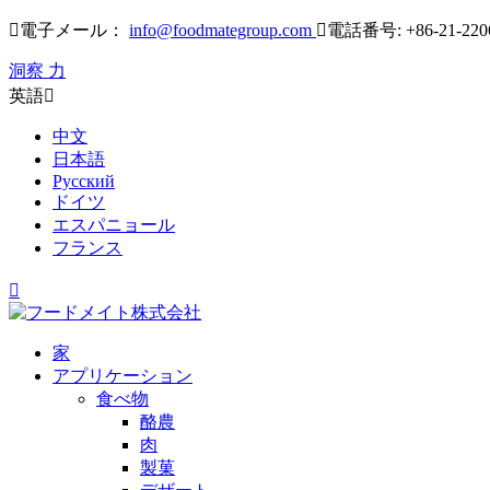

電子メール：
info@foodmategroup.com

電話番号: +86-21-220
洞察 力
英語

中文
日本語
Русский
ドイツ
エスパニョール
フランス

家
アプリケーション
食べ物
酪農
肉
製菓