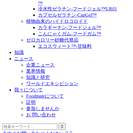
™
冷水性ゼラチン-フードジェル™LR01
カプセルゼラチン-CapGel™
植物由来のハイドロコロイド
カラギーナン-フードジェル™
こんにゃくガム-フードガム™
ゼロカロリー砂糖代替品
エコスウィート™-甘味料
知識
ニュース
企業ニュース
業界情報
知識と研究
ワールドエキシビション
我々について
Foodmateについて
証明
参加しませんか
お 問い合わせ