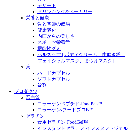
デザート
ドリンキング&ベーカリー
栄養と健康
骨と関節の健康
健康老化
内面からの美しさ
スポーツ栄養学
機能性グミ
ヘルスケア [ ボディクリーム、歯磨き粉、
フェイシャルマスク、まつげマスク]
薬
ハードカプセル
ソフトカプセル
錠剤
プロダクツ
蛋白質
コラーゲンペプチド-FoodPep™
コラーゲン-フードプロB™
ゼラチン
食用ゼラチン-FoodGel™
インスタントゼラチン-インスタントジェル