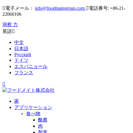

電子メール：
info@foodmategroup.com

電話番号: +86-21-
22060106
洞察 力
英語

中文
日本語
Русский
ドイツ
エスパニョール
フランス

家
アプリケーション
食べ物
酪農
肉
製菓