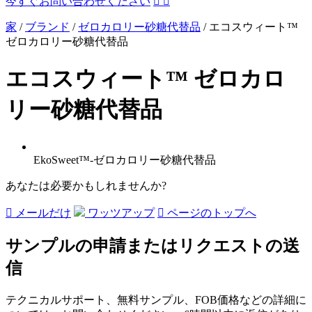
今すぐお問い合わせください


家
/
ブランド
/
ゼロカロリー砂糖代替品
/
エコスウィート™
ゼロカロリー砂糖代替品
エコスウィート™ ゼロカロ
リー砂糖代替品
EkoSweet™-ゼロカロリー砂糖代替品
あなたは必要かもしれませんか?

メールだけ
ワッツアップ

ページのトップへ
サンプルの申請またはリクエストの送
信
テクニカルサポート、無料サンプル、FOB価格などの詳細に