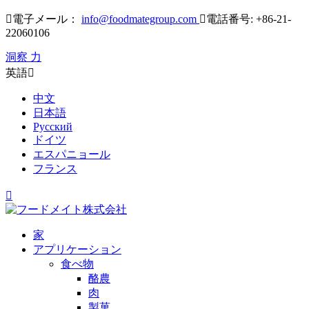

電子メール：
info@foodmategroup.com

電話番号: +86-21-
22060106
洞察 力
英語

中文
日本語
Русский
ドイツ
エスパニョール
フランス

家
アプリケーション
食べ物
酪農
肉
製菓