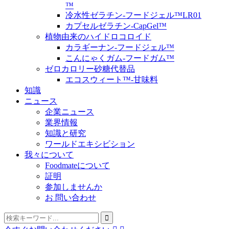
™
冷水性ゼラチン-フードジェル™LR01
カプセルゼラチン-CapGel™
植物由来のハイドロコロイド
カラギーナン-フードジェル™
こんにゃくガム-フードガム™
ゼロカロリー砂糖代替品
エコスウィート™-甘味料
知識
ニュース
企業ニュース
業界情報
知識と研究
ワールドエキシビション
我々について
Foodmateについて
証明
参加しませんか
お 問い合わせ