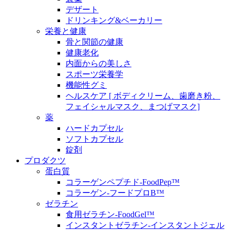
デザート
ドリンキング&ベーカリー
栄養と健康
骨と関節の健康
健康老化
内面からの美しさ
スポーツ栄養学
機能性グミ
ヘルスケア [ ボディクリーム、歯磨き粉、
フェイシャルマスク、まつげマスク]
薬
ハードカプセル
ソフトカプセル
錠剤
プロダクツ
蛋白質
コラーゲンペプチド-FoodPep™
コラーゲン-フードプロB™
ゼラチン
食用ゼラチン-FoodGel™
インスタントゼラチン-インスタントジェル